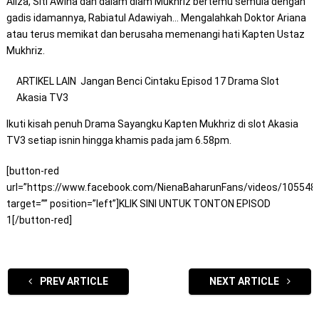
Aliza, Siti Awina dan dalam diam Mukhriz bertemu semula dengan
gadis idamannya, Rabiatul Adawiyah… Mengalahkah Doktor Ariana
atau terus memikat dan berusaha memenangi hati Kapten Ustaz
Mukhriz.
ARTIKEL LAIN
Jangan Benci Cintaku Episod 17 Drama Slot
Akasia TV3
Ikuti kisah penuh Drama Sayangku Kapten Mukhriz di slot Akasia
TV3 setiap isnin hingga khamis pada jam 6.58pm.
[button-red
url=”https://www.facebook.com/NienaBaharunFans/videos/105548
target=”” position=”left”]KLIK SINI UNTUK TONTON EPISOD
1[/button-red]
PREV ARTICLE
NEXT ARTICLE