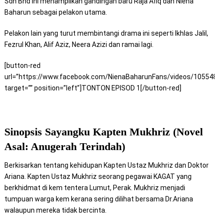
Sdn Bhd ini menampilkan gandingan baru Raja Afiq dan
Niena
Baharun
sebagai pelakon utama.
Pelakon lain yang turut membintangi drama ini seperti Ikhlas Jalil,
Fezrul Khan, Alif Aziz, Neera Azizi dan ramai lagi.
[button-red
url=”https://www.facebook.com/NienaBaharunFans/videos/105548
target=”” position=”left”]TONTON EPISOD 1[/button-red]
Sinopsis Sayangku Kapten Mukhriz (Novel
Asal: Anugerah Terindah)
Berkisarkan tentang kehidupan Kapten Ustaz Mukhriz dan Doktor
Ariana. Kapten Ustaz Mukhriz seorang pegawai KAGAT yang
berkhidmat di kem tentera Lumut, Perak. Mukhriz menjadi
tumpuan warga kem kerana sering dilihat bersama Dr.Ariana
walaupun mereka tidak bercinta.