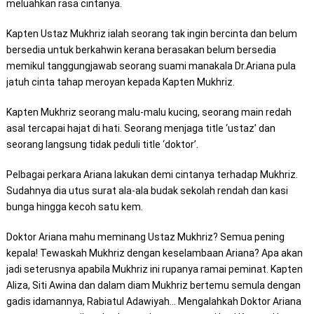
meluahkan rasa cintanya.
Kapten Ustaz Mukhriz ialah seorang tak ingin bercinta dan belum
bersedia untuk berkahwin kerana berasakan belum bersedia
memikul tanggungjawab seorang suami manakala Dr.Ariana pula
jatuh cinta tahap meroyan kepada Kapten Mukhriz.
Kapten Mukhriz seorang malu-malu kucing, seorang main redah
asal tercapai hajat di hati. Seorang menjaga title ‘ustaz’ dan
seorang langsung tidak peduli title ‘doktor’.
Pelbagai perkara Ariana lakukan demi cintanya terhadap Mukhriz.
Sudahnya dia utus surat ala-ala budak sekolah rendah dan kasi
bunga hingga kecoh satu kem.
Doktor Ariana mahu meminang Ustaz Mukhriz? Semua pening
kepala! Tewaskah Mukhriz dengan keselambaan Ariana? Apa akan
jadi seterusnya apabila Mukhriz ini rupanya ramai peminat. Kapten
Aliza, Siti Awina dan dalam diam Mukhriz bertemu semula dengan
gadis idamannya, Rabiatul Adawiyah… Mengalahkah Doktor Ariana