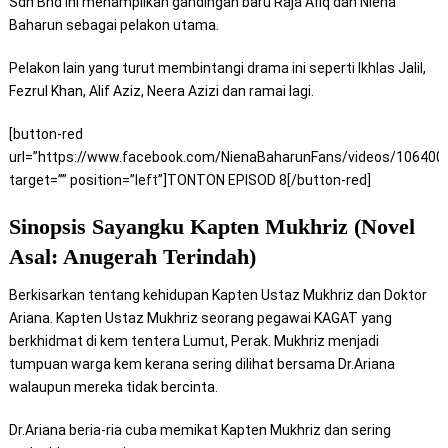
Sdn Bhd ini menampilkan gandingan baru Raja Afiq dan
Niena
Baharun
sebagai pelakon utama.
Pelakon lain yang turut membintangi drama ini seperti Ikhlas Jalil,
Fezrul Khan, Alif Aziz, Neera Azizi dan ramai lagi.
[button-red
url=”https://www.facebook.com/NienaBaharunFans/videos/106400
target=”” position=”left”]TONTON EPISOD 8[/button-red]
Sinopsis Sayangku Kapten Mukhriz (Novel
Asal: Anugerah Terindah)
Berkisarkan tentang kehidupan Kapten Ustaz Mukhriz dan Doktor
Ariana. Kapten Ustaz Mukhriz seorang pegawai KAGAT yang
berkhidmat di kem tentera Lumut, Perak. Mukhriz menjadi
tumpuan warga kem kerana sering dilihat bersama Dr.Ariana
walaupun mereka tidak bercinta.
Dr.Ariana beria-ria cuba memikat Kapten Mukhriz dan sering