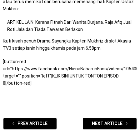
atau terus memikat dan berusaha memenangi hati Kapten Ustaz
Mukhriz.
ARTIKEL LAIN
Kerana Fitnah Dari Wanita Durjana, Raja Afiq Jual
Roti Jala dan Tiada Tawaran Berlakon
Ikuti kisah penuh Drama Sayangku Kapten Mukhriz di slot Akasia
TV3 setiap isnin hingga khamis pada jam 6.58pm.
[button-red
url=”https://www.facebook.com/NienaBaharunFans/videos/106400
target=”” position=”left”]KLIK SINI UNTUK TONTON EPISOD
8[/button-red]
PREV ARTICLE
NEXT ARTICLE